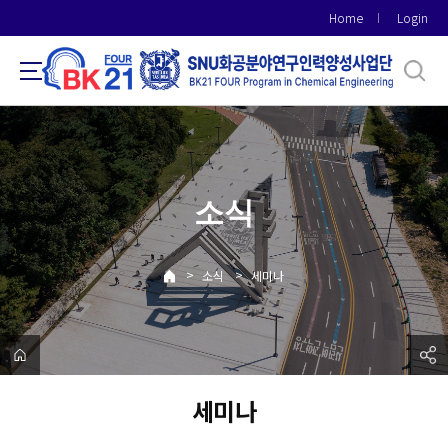
바
Home
Login
로
가
기
메
뉴
소식
>
>
소식
세미나
세미나