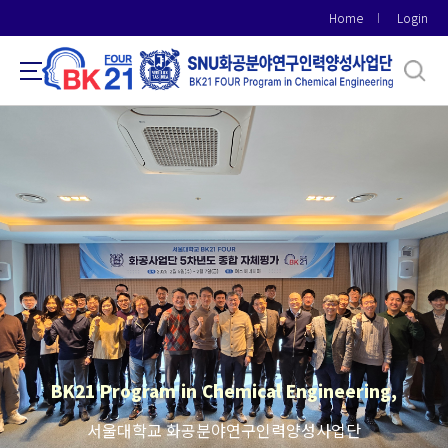
바
Home
Login
로
가
기
메
뉴
BK21 Program in Chemical Engineering,
서울대학교 화공분야연구인력양성사업단