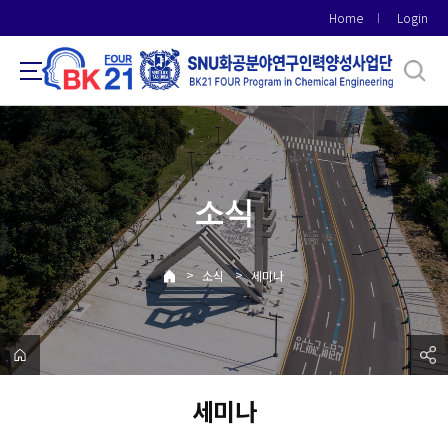
바
Home
Login
로
가
기
메
뉴
소식
>
>
소식
세미나
세미나