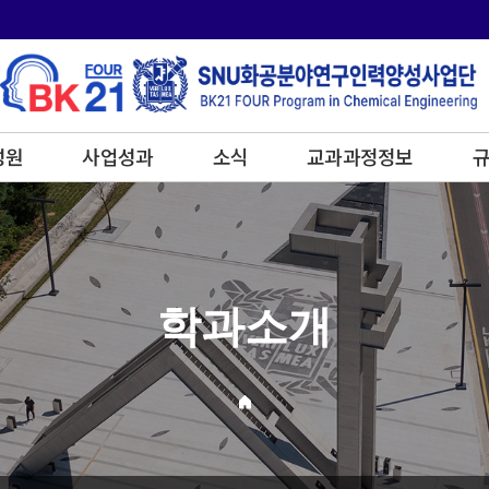
성원
사업성과
소식
교과과정정보
규
학과소개