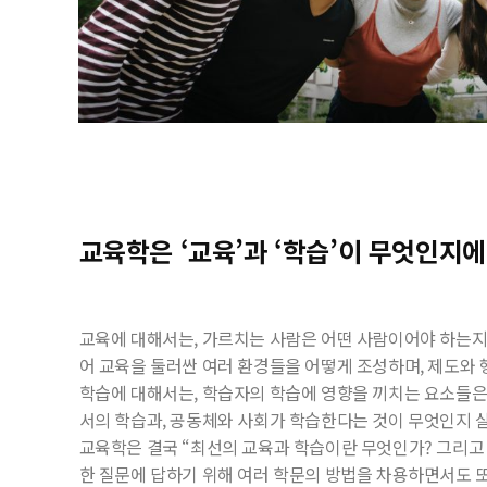
교육학은 ‘교육’과 ‘학습’이 무엇인지
교육에
대해서는
,
가르치는
사람은
어떤
사람이어야
하는
어
교육을
둘러싼
여러
환경들을
어떻게
조성하며
,
제도와
학습에
대해서는
,
학습자의
학습에
영향을
끼치는
요소들
서의
학습과
,
공동체와
사회가
학습한다는
것이
무엇인지
교육학은
결국
“
최선의
교육과
학습이란
무엇인가
?
그리고
한
질문에
답하기
위해
여러
학문의
방법을
차용하면서도