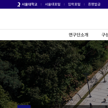
바
서울대학교
서울대포털
입학포털
증명발급
로
가
기
메
뉴
연구단소개
구