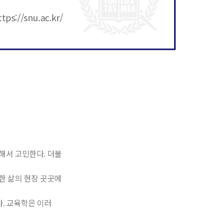
tps://snu.ac.kr/
해서
고민한다
.
더불
한
삶의
현장
곳곳에
다
.
교육학은
이러