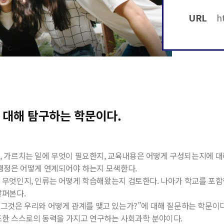
URL
ht
에 대해 탐구하는 학문이다.
지
,
가르치는
일에
무엇이
필요한지
,
교육내용은
어떻게
구성되는지에
대
행정은
어떻게
연계되어야
하는지
모색한다
.
은
무엇인지
,
인류는
어떻게
학습해왔는지
검토한다
.
나아가
학교를
포함
살펴본다
.
그것은
우리와
어떻게
관계를
맺고
있는가
?”
에
대해
질문하는
학문이
또한
스스로의
동력을
가지고
연구하는
사회과학
분야이다
.