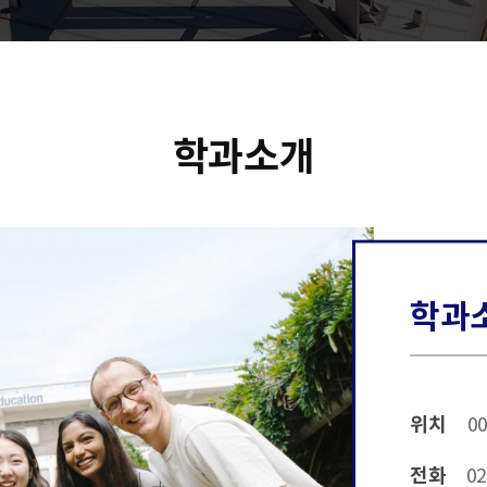
학과소개
학과
위치
00
전화
02