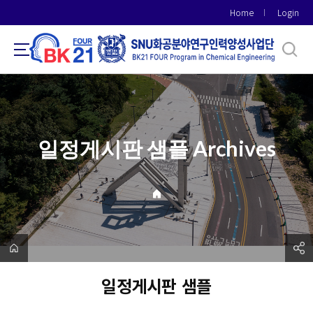
바
Home
Login
로
가
기
메
뉴
일정게시판 샘플 Archives
일정게시판 샘플