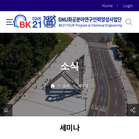
바
Home
Login
로
가
기
메
뉴
소식
>
>
소식
세미나
세미나