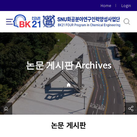
바
Home
Login
로
가
기
메
뉴
논문 게시판 Archives
논문 게시판