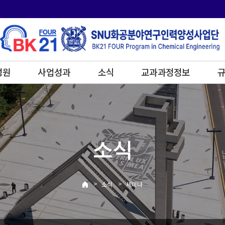
성원
사업성과
소식
교과과정정보
규
소식
>
>
소식
세미나