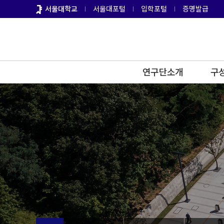
바
서울대학교
서울대포털
입학포털
증명발급
로
가
기
메
뉴
연구단소개
구