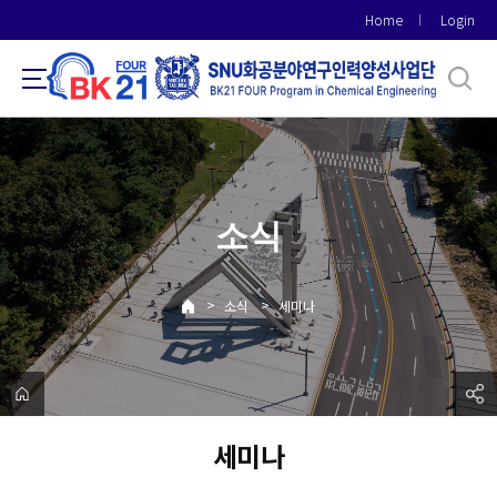
바
Home
Login
로
가
기
메
뉴
소식
>
>
소식
세미나
세미나