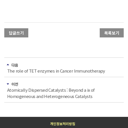
답글쓰기
목록보기
다음
The role of TET enzymes in Cancer Immunotherapy
이전
Atomically Dispersed Catalysts : Beyond a ix of
Homogeneous and Heterogeneous Catalysts
개인정보처리방침