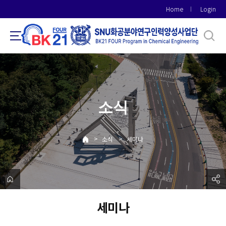
바
Home
Login
로
가
기
메
뉴
소식
>
>
소식
세미나
세미나