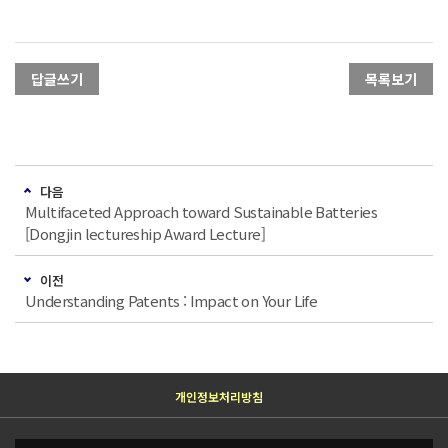
답글쓰기
목록보기
다음
Multifaceted Approach toward Sustainable Batteries
[Dongjin lectureship Award Lecture]
이전
Understanding Patents : Impact on Your Life
개인정보처리방침