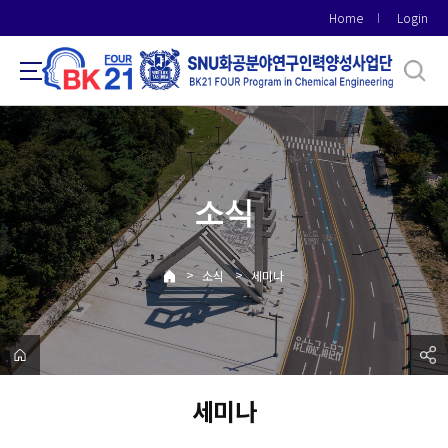
바
Home
Login
로
가
기
메
뉴
소식
>
>
소식
세미나
세미나