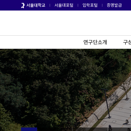
바
서울대학교
서울대포털
입학포털
증명발급
로
가
기
메
뉴
연구단소개
구