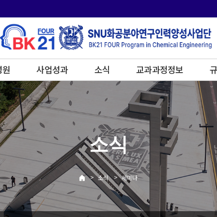
성원
사업성과
소식
교과과정정보
규
소식
>
>
소식
세미나