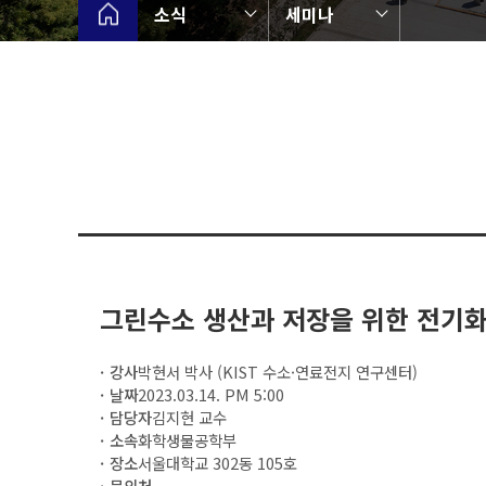
소식
세미나
그린수소 생산과 저장을 위한 전기
강사
박현서 박사 (KIST 수소·연료전지 연구센터)
날짜
2023.03.14. PM 5:00
담당자
김지현 교수
소속
화학생물공학부
장소
서울대학교 302동 105호
문의처