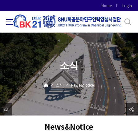
바
Home
Login
로
가
기
메
뉴
소식
>
>
소식
News&Notice
News&Notice