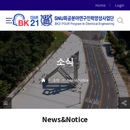
바
Home
Login
로
가
기
메
뉴
소식
>
>
소식
News&Notice
News&Notice