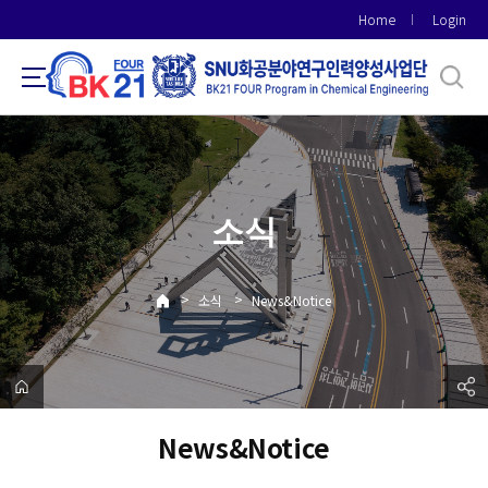
바
Home
Login
로
가
기
메
뉴
소식
>
>
소식
News&Notice
News&Notice