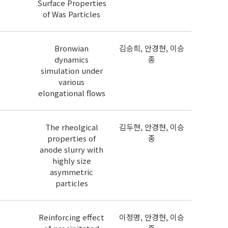
Surface Properties
of Was Particles
Bronwian
김승희, 안경현, 이승
dynamics
종
simulation under
various
elongational flows
The rheolgical
김두현, 안경현, 이승
properties of
종
anode slurry with
highly size
asymmetric
particles
Reinforcing effect
이정명, 안경현, 이승