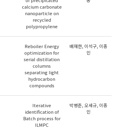
of precipitated
종
calcium carbonate
nanoparticle on
recycled
polypropylene
Reboiler Energy
배재한, 이석구, 이종
optimization for
민
serial distillation
columns
separating light
hydrocarbon
compounds
Iterative
박병준, 오세규, 이종
identification of
민
Batch process for
ILMPC