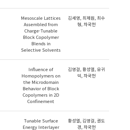
Mesoscale Lattices
김세영, 최제원, 최수
Assembled from
형, 차국헌
Charge-Tunable
Block Copolymer
Blends in
Selective Solvents
Influence of
김영걸, 황성열, 유귀
Homopolymers on
덕, 차국헌
the Microdomain
Behavior of Block
Copolymers in 2D
Confinement
Tunable Surface
황성열, 김영걸, 권도
Energy Interlayer
경, 차국헌