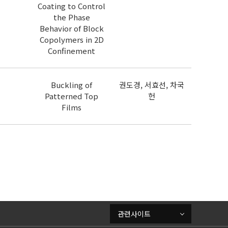
Coating to Control
the Phase
Behavior of Block
Copolymers in 2D
Confinement
Buckling of
권도경, 서효선, 차국
Patterned Top
헌
Films
관련사이트