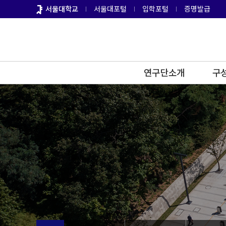
바
서울대학교
서울대포털
입학포털
증명발급
로
가
기
메
뉴
연구단소개
구